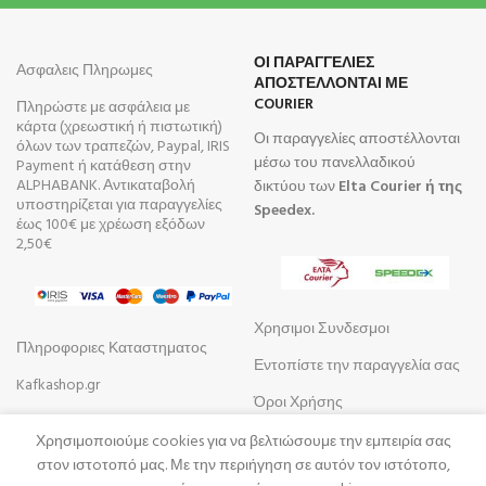
ΟΙ ΠΑΡΑΓΓΕΛΙΕΣ
Ασφαλεις Πληρωμες
ΑΠΟΣΤΕΛΛΟΝΤΑΙ ΜΕ
COURIER
Πληρώστε με ασφάλεια με
κάρτα (χρεωστική ή πιστωτική)
Οι παραγγελίες αποστέλλονται
όλων των τραπεζών, Paypal, IRIS
μέσω του πανελλαδικού
Payment ή κατάθεση στην
ALPHABANK. Αντικαταβολή
δικτύου των
Elta Courier ή της
υποστηρίζεται για παραγγελίες
Speedex.
έως 100€ με χρέωση εξόδων
2,50€
Χρησιμοι Συνδεσμοι
Πληροφοριες Καταστηματος
Εντοπίστε την παραγγελία σας
Kafkashop.gr
Όροι Χρήσης
Συχνές Ερωτήσεις
Χρησιμοποιούμε cookies για να βελτιώσουμε την εμπειρία σας
στον ιστoτοπό μας. Με την περιήγηση σε αυτόν τον ιστότοπο,
Τρόποι Αποστολής